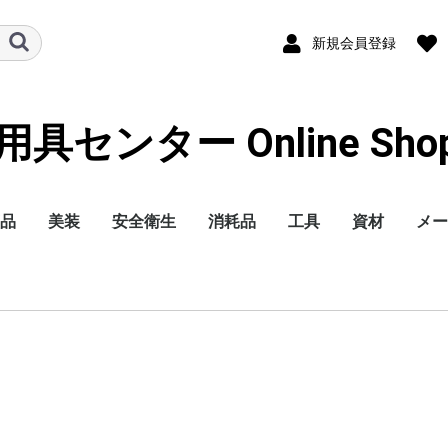
新規会員登録
センター Online Shoppi
品
美装
安全衛生
消耗品
工具
資材
メー
洗剤
コンパウンド
バフ
ガラスコーティング剤
艶出し剤・ワックス
撥水ワイパー
仕上クロス
洗車用品・ケミカル
室内クリーニング
洗車機
洗車用アルミ脚立
バフ洗浄機
ポリッシャー
磨き研磨剤
トラック昇降ステップ
ハンドルカバー
マスク
手袋
塗装服
手洗い洗剤・クリーム
保護めがね
保護ヘルメット
安全用品-標識-
消火器
スパッターシート
滑り止めスプレー
オイル中和剤
安全靴
オイル吸着マット
作業服
耳栓
ペーパー
ブラシ・ディスク
切削(ノコ刃etc...)
テープ
養生関連商品
パット・ファイル
容器
樹脂パーツ補修
塗装用品
ウエス
整備ケミカル
シーリング剤(車輌用)
内張りクリップ
交換球 他
ホース
ブツ取り
鈑金用品
カーボンブラシ
バケツ石鹸
水垢落とし
ガラスクリーナー
ガラスうろこ取り
メンテシャンプー(ガ
撥水・カーシャンプー
虫取りクリーナー
らくがきおとし
ガンクリーナー
エンジンクリーナー
磨き用脱脂剤
オイルクリーナー
オリジナル
3M
ケイテック
システムフォー
三彩化工
お奨め商品他
ステンレス磨き
石原ケミカル
オリジナル
3M
ケイテック
三共理化学
コンパクトツール
ヤマザキ
他メーカー
ステンレス磨きバフ
樹脂光沢復活剤
艶出し仕上げ剤
ウインドウコーティン
タイヤ・レザーワック
ヘッドライトコーティ
カーワックス
ブレード
替えゴム
ポリッシュ仕上げクロ
マイクロファイバー
スポンジ
トラップネンド・鉄粉
発砲ガン・ウォッシュ
エアーガン
機材
室内清掃用洗剤
消臭剤
リョービ
マキタ
HIKOKI
その他
ピカ
アルインコ
長谷川
アクセルランダムアク
シングル
ダブルアクション
ギア
サンダー/エア
ガラス/ワックス
3M
スプレーガン 他
整備用機器
鈑金機材
エアー工具
電動工具
エアーリール・空圧資
コードリール・延長コ
溶接機
樹脂補修機器
ハンドツール
照明・作業灯
乾燥機
アルインコ
ピカ
一般作業用マスク
防塵マスク
防毒マスク
使い捨て手袋
作業用手袋
耐油・耐溶剤手袋
防塵めがね
溶接用めがね
紙(簡易シート)
スパッターシート
アシックス
プーマ
ミズノ
シモン
ドンケル
ニューバランス
ツナギ
サロペット
エプロン
洗濯洗剤
ローラー・刷
木部防腐塗料
建築用塗料
ラッカースプ
錆び止め剤
ドリルキリ
砥石
工業用コーキ
工業用ケミカ
土木作業用品
アルミ脚立
リベット
ボルト類
コバ
コバ
コバ
コバ
コバ
コバ
コバ
コバ
マジ
のり
耐水
空研
布ペ
ベル
不織
ディ
ワイ
エア
スク
カッ
スポ
マス
両面
両面
両面
布粘
耐熱
アル
シー
クロ
ライ
ビニ
オー
マス
すき
養生
エア
表面
養生
コバ
コバ
コバ
コバ
コバ
コバ
三共
クッ
ディ
サン
ファ
ぶつ
専用
磨き
小分
丸缶
角缶
ポリ
パテ
樹脂
溶着
プラ
機器
ポリ
洗浄
静電
防錆
タッ
スプ
耐熱
接着
パテ
プラ
ミッ
パテ
スト
調色
まぜ
脱脂
ドラ
不織
紙
メリ
ブレ
防錆
シャ
塩害
グリ
エン
ブレ
検査
アン
ネジ
ガス
イン
カー
チュ
ソー
テー
スポ
シー
スズ
ダイ
スバ
トヨ
日産
ホン
マツ
三菱
ヒー
作業
ベス
石原
京セ
トッ
埼玉
3M
ミ
ラスコーティング)
グ
ス
ング
ス
クリーナー
トルネーダー
ション
材
ード
クス
アシ
タッ
タッ
バフ
クス
ス
ト
シ
クス
アシ
クス
バフ
ス用
ック
プロ
ト
料
松煙
ナー
備用
ルツ
mil