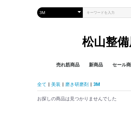
松山整備用具
売れ筋商品
新商品
セール商
全て
|
美装
|
磨き研磨剤
|
3M
お探しの商品は見つかりませんでした