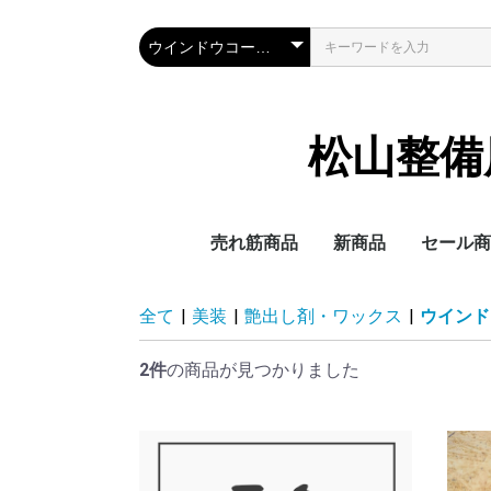
松山整備用具
売れ筋商品
新商品
セール商
全て
|
美装
|
艶出し剤・ワックス
|
ウインド
2件
の商品が見つかりました