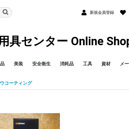
新規会員登録
センター Online Shoppi
品
美装
安全衛生
消耗品
工具
資材
メー
洗剤
コンパウンド
バフ
ガラスコーティング剤
艶出し剤・ワックス
撥水ワイパー
仕上クロス
洗車用品・ケミカル
室内クリーニング
洗車機
洗車用アルミ脚立
バフ洗浄機
ポリッシャー
磨き研磨剤
トラック昇降ステップ
ハンドルカバー
マスク
手袋
塗装服
手洗い洗剤・クリーム
保護めがね
保護ヘルメット
安全用品-標識-
消火器
スパッターシート
滑り止めスプレー
オイル中和剤
安全靴
オイル吸着マット
作業服
耳栓
ペーパー
ブラシ・ディスク
切削(ノコ刃etc...)
テープ
養生関連商品
パット・ファイル
容器
樹脂パーツ補修
塗装用品
ウエス
整備ケミカル
シーリング剤(車輌用)
内張りクリップ
交換球 他
ホース
ブツ取り
鈑金用品
カーボンブラシ
バケツ石鹸
水垢落とし
ガラスクリーナー
ガラスうろこ取り
メンテシャンプー(ガ
撥水・カーシャンプー
虫取りクリーナー
らくがきおとし
ガンクリーナー
エンジンクリーナー
磨き用脱脂剤
オイルクリーナー
オリジナル
3M
ケイテック
システムフォー
三彩化工
お奨め商品他
ステンレス磨き
石原ケミカル
オリジナル
3M
ケイテック
三共理化学
コンパクトツール
ヤマザキ
他メーカー
ステンレス磨きバフ
樹脂光沢復活剤
艶出し仕上げ剤
ウインドウコーティン
タイヤ・レザーワック
ヘッドライトコーティ
カーワックス
ブレード
替えゴム
ポリッシュ仕上げクロ
マイクロファイバー
スポンジ
トラップネンド・鉄粉
発砲ガン・ウォッシュ
エアーガン
機材
室内清掃用洗剤
消臭剤
リョービ
マキタ
HIKOKI
その他
ピカ
アルインコ
長谷川
アクセルランダムアク
シングル
ダブルアクション
ギア
サンダー/エア
ガラス/ワックス
3M
スプレーガン 他
整備用機器
鈑金機材
エアー工具
電動工具
エアーリール・空圧資
コードリール・延長コ
溶接機
樹脂補修機器
ハンドツール
照明・作業灯
乾燥機
アルインコ
ピカ
一般作業用マスク
防塵マスク
防毒マスク
使い捨て手袋
作業用手袋
耐油・耐溶剤手袋
防塵めがね
溶接用めがね
紙(簡易シート)
スパッターシート
アシックス
プーマ
ミズノ
シモン
ドンケル
ニューバランス
ツナギ
サロペット
エプロン
洗濯洗剤
ローラー・刷
木部防腐塗料
建築用塗料
ラッカースプ
錆び止め剤
ドリルキリ
砥石
工業用コーキ
工業用ケミカ
土木作業用品
アルミ脚立
リベット
ボルト類
コバ
コバ
コバ
コバ
コバ
コバ
コバ
コバ
マジ
のり
耐水
空研
布ペ
ベル
不織
ディ
ワイ
エア
スク
カッ
スポ
マス
両面
両面
両面
布粘
耐熱
アル
シー
クロ
ライ
ビニ
オー
マス
すき
養生
エア
表面
養生
コバ
コバ
コバ
コバ
コバ
コバ
三共
クッ
ディ
サン
ファ
ぶつ
専用
磨き
小分
丸缶
角缶
ポリ
パテ
樹脂
溶着
プラ
機器
ポリ
洗浄
静電
防錆
タッ
スプ
耐熱
接着
パテ
プラ
ミッ
パテ
スト
調色
まぜ
脱脂
ドラ
不織
紙
メリ
ブレ
防錆
シャ
塩害
グリ
エン
ブレ
検査
アン
ネジ
ガス
イン
カー
チュ
ソー
テー
スポ
シー
スズ
ダイ
スバ
トヨ
日産
ホン
マツ
三菱
ヒー
作業
ベス
石原
京セ
トッ
埼玉
3M
ミ
ウコーティング
ラスコーティング)
グ
ス
ング
ス
クリーナー
トルネーダー
ション
材
ード
クス
アシ
タッ
タッ
バフ
クス
ス
ト
シ
クス
アシ
クス
バフ
ス用
ック
プロ
ト
料
松煙
ナー
備用
ルツ
mil