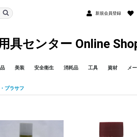
新規会員登録
センター Online Shoppi
品
美装
安全衛生
消耗品
工具
資材
メー
洗剤
コンパウンド
バフ
ガラスコーティング剤
艶出し剤・ワックス
撥水ワイパー
仕上クロス
洗車用品・ケミカル
室内クリーニング
洗車機
洗車用アルミ脚立
バフ洗浄機
ポリッシャー
磨き研磨剤
トラック昇降ステップ
ハンドルカバー
マスク
手袋
塗装服
手洗い洗剤・クリーム
保護めがね
保護ヘルメット
安全用品-標識-
消火器
スパッターシート
滑り止めスプレー
オイル中和剤
安全靴
オイル吸着マット
作業服
耳栓
ペーパー
ブラシ・ディスク
切削(ノコ刃etc...)
テープ
養生関連商品
パット・ファイル
容器
樹脂パーツ補修
塗装用品
ウエス
整備ケミカル
シーリング剤(車輌用)
内張りクリップ
交換球 他
ホース
ブツ取り
鈑金用品
カーボンブラシ
バケツ石鹸
水垢落とし
ガラスクリーナー
ガラスうろこ取り
メンテシャンプー(ガ
撥水・カーシャンプー
虫取りクリーナー
らくがきおとし
ガンクリーナー
エンジンクリーナー
磨き用脱脂剤
オイルクリーナー
オリジナル
3M
ケイテック
システムフォー
三彩化工
お奨め商品他
ステンレス磨き
石原ケミカル
オリジナル
3M
ケイテック
三共理化学
コンパクトツール
ヤマザキ
他メーカー
ステンレス磨きバフ
樹脂光沢復活剤
艶出し仕上げ剤
ウインドウコーティン
タイヤ・レザーワック
ヘッドライトコーティ
カーワックス
ブレード
替えゴム
ポリッシュ仕上げクロ
マイクロファイバー
スポンジ
トラップネンド・鉄粉
発砲ガン・ウォッシュ
エアーガン
機材
室内清掃用洗剤
消臭剤
リョービ
マキタ
HIKOKI
その他
ピカ
アルインコ
長谷川
アクセルランダムアク
シングル
ダブルアクション
ギア
サンダー/エア
ガラス/ワックス
3M
スプレーガン 他
整備用機器
鈑金機材
エアー工具
電動工具
エアーリール・空圧資
コードリール・延長コ
溶接機
樹脂補修機器
ハンドツール
照明・作業灯
乾燥機
アルインコ
ピカ
一般作業用マスク
防塵マスク
防毒マスク
使い捨て手袋
作業用手袋
耐油・耐溶剤手袋
防塵めがね
溶接用めがね
紙(簡易シート)
スパッターシート
アシックス
プーマ
ミズノ
シモン
ドンケル
ニューバランス
ツナギ
サロペット
エプロン
洗濯洗剤
ローラー・刷
木部防腐塗料
建築用塗料
ラッカースプ
錆び止め剤
ドリルキリ
砥石
工業用コーキ
工業用ケミカ
土木作業用品
アルミ脚立
リベット
ボルト類
コバ
コバ
コバ
コバ
コバ
コバ
コバ
コバ
マジ
のり
耐水
空研
布ペ
ベル
不織
ディ
ワイ
エア
スク
カッ
スポ
マス
両面
両面
両面
布粘
耐熱
アル
シー
クロ
ライ
ビニ
オー
マス
すき
養生
エア
表面
養生
コバ
コバ
コバ
コバ
コバ
コバ
三共
クッ
ディ
サン
ファ
ぶつ
専用
磨き
小分
丸缶
角缶
ポリ
パテ
樹脂
溶着
プラ
機器
ポリ
洗浄
静電
防錆
タッ
スプ
耐熱
接着
パテ
プラ
ミッ
パテ
スト
調色
まぜ
脱脂
ドラ
不織
紙
メリ
ブレ
防錆
シャ
塩害
グリ
エン
ブレ
検査
アン
ネジ
ガス
イン
カー
チュ
ソー
テー
スポ
シー
スズ
ダイ
スバ
トヨ
日産
ホン
マツ
三菱
ヒー
作業
ベス
石原
京セ
トッ
埼玉
3M
ミ
・プラサフ
ラスコーティング)
グ
ス
ング
ス
クリーナー
トルネーダー
ション
材
ード
クス
アシ
タッ
タッ
バフ
クス
ス
ト
シ
クス
アシ
クス
バフ
ス用
ック
プロ
ト
料
松煙
ナー
備用
ルツ
mil