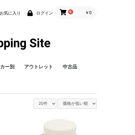
0
￥0
お気に入り
ログイン
ng Site
カー別
アウトレット
中古品
毛・筆
レー
ング剤
ル
ックス アシレッ
ックス スーパー
ックス スーパー
ックス スーパー
ックス スーパー
ックス バフレッ
ックス トレック
ックス トレカッ
ック
付き
ペーパーシート
ぎペーパーシート
ーパーシート
ト
布研磨材
スク
ヤー・ホイルブラ
ソー替刃
レーパー
ター
ットカッター
キング
テープ
テーププライマー
テープリムーバー
着テープ
テープ
ミテープ
ルテープ
ス粘着テープ
ンテープ
ールテープ
トカバー
カー
ま・ソフトテープ
シート
ーキャップ
保護フィルム
・テープカッター
ックス アシレッ
ックス スーパー
ックス バフレッ
ックス スーパー
ックス トレック
ックス トレブロ
 クロッグフリー
ションパッド
スクパット
ダー用パッド
イル・ブロック
取りペーパーパッ
パッド
用パット
け容器
差し口
用接着剤
ピン
イマー・プラサフ
エステル樹脂
・足付け剤
気防止用品
剤
ククロス
レー・補修用品
スプレー・耐熱塗
剤
サフ
チャクプライマー
練り台・ヘラ
レーナー
用塗り板
棒
剤
イガイドコート・
布
ヤス
ーキパーツクリー
潤滑剤
ーシ塗装剤
ガード
ース
ジンルーム周辺整
ーキメンテナンス
用ケミカル
ダーコート
ロック
ケット
シュロック
トリッジタイプ
ーブタイプ
セージタイプ
プタイプ
ットシーラー
リング関連用品
キ
ハツ
ル
タ
ダ
ダ
ター球
灯球
ト通商
ケミカル
ラインダストリア
プ工業
精機
ルウォーキー
ガン
カップ
ガン洗浄用品
ガレージ機器
エアーコンプレッサー
故障診断機
サーキットテスター
オイルサービス機器
グリス関連機器
タイヤサービス機器
ブレーキサービス機器
エアコンサービス機器
ボディプーラー
鈑金ハンマー
当金
タガネ・ハサミ
治具・固定具
エアーインパクトレン
シングル
ダブルアクションサン
オービタルサンダー
ギアアクションサンダ
エアソー
ベルトサンダー
エアラチェット
エアドリル
ジスクサンダー
ストレートサンダー
ダイグラインダー
揺動アクションサンダ
排気ホース
ダストパック
ジグソー
攪拌機
サンダー
ジスクグラインダー
ジスクサンダー
ドリルシャープナー
両頭グラインダー
刃砥ぎグラインダー
研磨機
充電式インパクトドラ
インパクトドライバ
充電式インパクトレン
インパクトレンチ
充電式ドライバドリル
ドライバドリル
卓上ボール盤
振動ドリル
ハンマードリル
ブロワ
集塵機
充電式クリーナー
オイル
エアフィルター
レギュレーター
カプラ・バンド
エアーリール
エアー関連継手
延長コード
コードリール
コンセント
熱収縮チューブ
圧着ターミナル
スタッド溶接機
半自動溶接機
スポット溶接機
TIG溶接機
超音波カッター
樹脂溶接機
KTC工具セット
KTCハンドツール
お奨めハンドツール
工業用ドライヤー
スポットヒーター
パネルヒーター
ジェットヒーター
ローラー
ローラーバケット
掃除用刷毛
水性用刷毛
溶剤用刷毛
丸筆
平筆
文字筆
ブラシ
砥石
切断砥石
ヤスリ
150φ
125φ
50・75φ
100φ
125φ(穴なし)
125φ(穴あき)
150φ
55巾
75×110
75×157
75×175
75×240
95×180
95×334
100×180
115×220
150×110
ロール
3M足付けソフト
75巾
125φ
150φ
ぶつ取り
NEO-EXシリーズ
スリムグラインダー
パワーミキサー
ジグソー
サンダー
インパクトドライバ
インパクトレンチ
振動ドリル
ペーパー
SKセール2026
収納具
ソケット・駆動工具
インパクトソケット
六角棒レンチ類
トルクスレンチ類
めがねレンチ類
ラチェットめがねレン
スパナ・コンビネーシ
プロフィットツール類
ハンドルレンチ類
アジャストプルレンチ
ドライバー類
プライヤー・ペンチ・
ロッキングプライヤ類
ハンマ・タガネ・ポン
スクレーパー・ヤス
プラー・リムーバー類
インガソール・ランド
デジタルトルクレンチ
機械式トルクレンチ類
ゲージ類
エアーツール
電動インパクトレンチ
その他
インパクトソケット
ソケット・駆動工具
六角棒レンチ類
トルクスレンチ類
めがねレンチ類
ラチェットめがねレン
スパナ・コンビネーシ
トルクレンチ類
ハンドルレンチ類
アジャストプルレンチ
ドライバー類
プライヤー・ペンチ・
バイスクリップ類
プロスニップ類
ハンマ類
スクレーパー類
プーラー・リムーバー
電動インパクトレンチ
ツールセット
ゲージ類
その他
収納具
ディスク
レックス
ク Gソフト
ク Pソフト
レックス
用
レックス用
用
レックス用
用
 他
ールズ（株）
waukee
チ
ダー
ー
ー
イバ
チ
チ類
ョンレンチ類
類
ハサミ
チ類
リ・ブラシ類
パワーツール
類
類
チ類
ョンレンチ類
類
ハサミ類
類
類