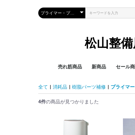
松山整備用具
売れ筋商品
新商品
セール商
全て
|
消耗品
|
樹脂パーツ補修
|
プライマー
4件
の商品が見つかりました