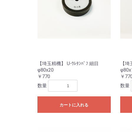
【埼玉精機】 U-ｳﾚﾀﾝﾊﾞﾌ 細目
【埼玉
φ80x20
φ80x
￥770
￥77
数量
数量
カートに入れる