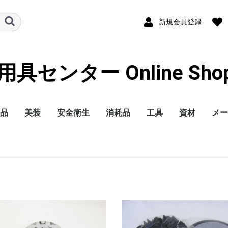
新規会員登録
センター Online Shoppi
品
美装
安全衛生
消耗品
工具
資材
メー
洗剤
コンパウンド
バフ
ガラスコーティング剤
艶出し剤・ワックス
撥水ワイパー
仕上クロス
洗車用品・ケミカル
室内クリーニング
洗車機
洗車用アルミ脚立
バフ洗浄機
ポリッシャー
磨き研磨剤
トラック昇降ステップ
ハンドルカバー
マスク
手袋
塗装服
手洗い洗剤・クリーム
保護めがね
保護ヘルメット
安全用品-標識-
消火器
スパッターシート
滑り止めスプレー
オイル中和剤
安全靴
オイル吸着マット
作業服
耳栓
ペーパー
ブラシ・ディスク
切削(ノコ刃etc...)
テープ
養生関連商品
パット・ファイル
容器
樹脂パーツ補修
塗装用品
ウエス
整備ケミカル
シーリング剤(車輌用)
内張りクリップ
交換球 他
ホース
ブツ取り
鈑金用品
カーボンブラシ
バケツ石鹸
水垢落とし
ガラスクリーナー
ガラスうろこ取り
メンテシャンプー(ガ
撥水・カーシャンプー
虫取りクリーナー
らくがきおとし
ガンクリーナー
エンジンクリーナー
磨き用脱脂剤
オイルクリーナー
オリジナル
3M
ケイテック
システムフォー
三彩化工
お奨め商品他
ステンレス磨き
石原ケミカル
オリジナル
3M
ケイテック
三共理化学
コンパクトツール
ヤマザキ
他メーカー
ステンレス磨きバフ
樹脂光沢復活剤
艶出し仕上げ剤
ウインドウコーティン
タイヤ・レザーワック
ヘッドライトコーティ
カーワックス
ブレード
替えゴム
ポリッシュ仕上げクロ
マイクロファイバー
スポンジ
トラップネンド・鉄粉
発砲ガン・ウォッシュ
エアーガン
機材
室内清掃用洗剤
消臭剤
リョービ
マキタ
HIKOKI
その他
ピカ
アルインコ
長谷川
アクセルランダムアク
シングル
ダブルアクション
ギア
サンダー/エア
ガラス/ワックス
3M
スプレーガン 他
整備用機器
鈑金機材
エアー工具
電動工具
エアーリール・空圧資
コードリール・延長コ
溶接機
樹脂補修機器
ハンドツール
照明・作業灯
乾燥機
アルインコ
ピカ
一般作業用マスク
防塵マスク
防毒マスク
使い捨て手袋
作業用手袋
耐油・耐溶剤手袋
防塵めがね
溶接用めがね
紙(簡易シート)
スパッターシート
アシックス
プーマ
ミズノ
シモン
ドンケル
ニューバランス
ツナギ
サロペット
エプロン
洗濯洗剤
ローラー・刷
木部防腐塗料
建築用塗料
ラッカースプ
錆び止め剤
ドリルキリ
砥石
工業用コーキ
工業用ケミカ
土木作業用品
アルミ脚立
リベット
ボルト類
コバ
コバ
コバ
コバ
コバ
コバ
コバ
コバ
マジ
のり
耐水
空研
布ペ
ベル
不織
ディ
ワイ
エア
スク
カッ
スポ
マス
両面
両面
両面
布粘
耐熱
アル
シー
クロ
ライ
ビニ
オー
マス
すき
養生
エア
表面
養生
コバ
コバ
コバ
コバ
コバ
コバ
三共
クッ
ディ
サン
ファ
ぶつ
専用
磨き
小分
丸缶
角缶
ポリ
パテ
樹脂
溶着
プラ
機器
ポリ
洗浄
静電
防錆
タッ
スプ
耐熱
接着
パテ
プラ
ミッ
パテ
スト
調色
まぜ
脱脂
ドラ
不織
紙
メリ
ブレ
防錆
シャ
塩害
グリ
エン
ブレ
検査
アン
ネジ
ガス
イン
カー
チュ
ソー
テー
スポ
シー
スズ
ダイ
スバ
トヨ
日産
ホン
マツ
三菱
ヒー
作業
ベス
石原
京セ
トッ
埼玉
3M
ミ
ラスコーティング)
グ
ス
ング
ス
クリーナー
トルネーダー
ション
材
ード
クス
アシ
タッ
タッ
バフ
クス
ス
ト
シ
クス
アシ
クス
バフ
ス用
ック
プロ
ト
料
松煙
ナー
備用
ルツ
mil