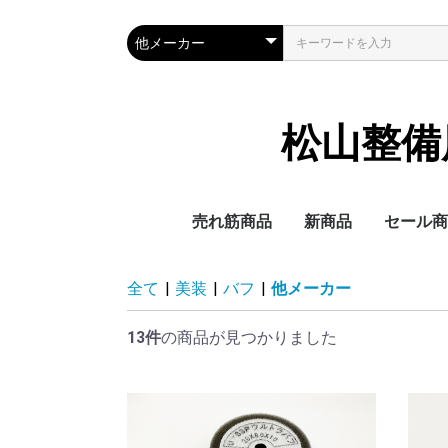
松山整備用具
売れ筋商品
新商品
セール商
全て
|
美装
|
バフ
|
他メーカー
13件
の商品が見つかりました