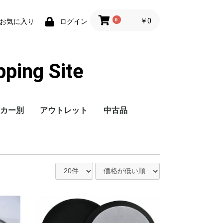
0
￥0
お気に入り
ログイン
ng Site
カー別
アウトレット
中古品
毛・筆
レー
ング剤
ル
ックス アシレッ
ックス スーパー
ックス スーパー
ックス スーパー
ックス スーパー
ックス バフレッ
ックス トレック
ックス トレカッ
ック
付き
ペーパーシート
ぎペーパーシート
ーパーシート
ト
布研磨材
スク
ヤー・ホイルブラ
ソー替刃
レーパー
ター
ットカッター
キング
テープ
テーププライマー
テープリムーバー
着テープ
テープ
ミテープ
ルテープ
ス粘着テープ
ンテープ
ールテープ
トカバー
カー
ま・ソフトテープ
シート
ーキャップ
保護フィルム
・テープカッター
ックス アシレッ
ックス スーパー
ックス バフレッ
ックス スーパー
ックス トレック
ックス トレブロ
 クロッグフリー
ションパッド
スクパット
ダー用パッド
イル・ブロック
取りペーパーパッ
パッド
用パット
け容器
差し口
用接着剤
ピン
イマー・プラサフ
エステル樹脂
・足付け剤
気防止用品
剤
ククロス
レー・補修用品
スプレー・耐熱塗
剤
サフ
チャクプライマー
練り台・ヘラ
レーナー
用塗り板
棒
剤
イガイドコート・
布
ヤス
ーキパーツクリー
潤滑剤
ーシ塗装剤
ガード
ース
ジンルーム周辺整
ーキメンテナンス
用ケミカル
ダーコート
ロック
ケット
シュロック
トリッジタイプ
ーブタイプ
セージタイプ
プタイプ
ットシーラー
リング関連用品
キ
ハツ
ル
タ
ダ
ダ
ター球
灯球
ト通商
ケミカル
ラインダストリア
プ工業
精機
ルウォーキー
ガン
カップ
ガン洗浄用品
ガレージ機器
エアーコンプレッサー
故障診断機
サーキットテスター
オイルサービス機器
グリス関連機器
タイヤサービス機器
ブレーキサービス機器
エアコンサービス機器
ボディプーラー
鈑金ハンマー
当金
タガネ・ハサミ
治具・固定具
エアーインパクトレン
シングル
ダブルアクションサン
オービタルサンダー
ギアアクションサンダ
エアソー
ベルトサンダー
エアラチェット
エアドリル
ジスクサンダー
ストレートサンダー
ダイグラインダー
揺動アクションサンダ
排気ホース
ダストパック
ジグソー
攪拌機
サンダー
ジスクグラインダー
ジスクサンダー
ドリルシャープナー
両頭グラインダー
刃砥ぎグラインダー
研磨機
充電式インパクトドラ
インパクトドライバ
充電式インパクトレン
インパクトレンチ
充電式ドライバドリル
ドライバドリル
卓上ボール盤
振動ドリル
ハンマードリル
ブロワ
集塵機
充電式クリーナー
オイル
エアフィルター
レギュレーター
カプラ・バンド
エアーリール
エアー関連継手
延長コード
コードリール
コンセント
熱収縮チューブ
圧着ターミナル
スタッド溶接機
半自動溶接機
スポット溶接機
TIG溶接機
超音波カッター
樹脂溶接機
KTC工具セット
KTCハンドツール
お奨めハンドツール
工業用ドライヤー
スポットヒーター
パネルヒーター
ジェットヒーター
ローラー
ローラーバケット
掃除用刷毛
水性用刷毛
溶剤用刷毛
丸筆
平筆
文字筆
ブラシ
砥石
切断砥石
ヤスリ
150φ
125φ
50・75φ
100φ
125φ(穴なし)
125φ(穴あき)
150φ
55巾
75×110
75×157
75×175
75×240
95×180
95×334
100×180
115×220
150×110
ロール
3M足付けソフト
75巾
125φ
150φ
ぶつ取り
NEO-EXシリーズ
スリムグラインダー
パワーミキサー
ジグソー
サンダー
インパクトドライバ
インパクトレンチ
振動ドリル
ペーパー
SKセール2026
収納具
ソケット・駆動工具
インパクトソケット
六角棒レンチ類
トルクスレンチ類
めがねレンチ類
ラチェットめがねレン
スパナ・コンビネーシ
プロフィットツール類
ハンドルレンチ類
アジャストプルレンチ
ドライバー類
プライヤー・ペンチ・
ロッキングプライヤ類
ハンマ・タガネ・ポン
スクレーパー・ヤス
プラー・リムーバー類
インガソール・ランド
デジタルトルクレンチ
機械式トルクレンチ類
ゲージ類
エアーツール
電動インパクトレンチ
その他
インパクトソケット
ソケット・駆動工具
六角棒レンチ類
トルクスレンチ類
めがねレンチ類
ラチェットめがねレン
スパナ・コンビネーシ
トルクレンチ類
ハンドルレンチ類
アジャストプルレンチ
ドライバー類
プライヤー・ペンチ・
バイスクリップ類
プロスニップ類
ハンマ類
スクレーパー類
プーラー・リムーバー
電動インパクトレンチ
ツールセット
ゲージ類
その他
収納具
ディスク
レックス
ク Gソフト
ク Pソフト
レックス
用
レックス用
用
レックス用
用
 他
ールズ（株）
waukee
チ
ダー
ー
ー
イバ
チ
チ類
ョンレンチ類
類
ハサミ
チ類
リ・ブラシ類
パワーツール
類
類
チ類
ョンレンチ類
類
ハサミ類
類
類