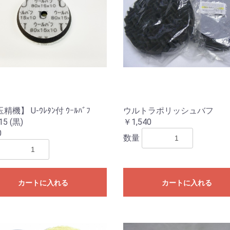
精機】 U-ｳﾚﾀﾝ付 ｳｰﾙﾊﾞﾌ
ウルトラポリッシュバフ
15 (黒)
￥1,540
0
数量
カートに入れる
カートに入れる