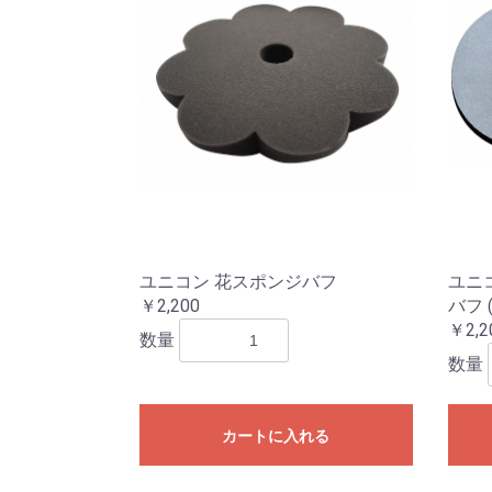
ユニコン 花スポンジバフ
ユニ
￥2,200
バフ 
￥2,2
数量
数量
カートに入れる